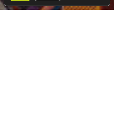
Repúbliques Bàltiques:
Estònia, Letònia i Lituània
Del 2 al 9 de juliol de 2026
8 dies / 7 nits
El
Club del Viatger
us proposa un viatge a
Estònia
,
Letònia
i
Lituània
, les
Repúbliques Bàltiques
. Una
intrigant barreja de cultures, històries i paisatges
esplèndids descriuen aquests tres països del mar Bàltic.
Replet de pobles que semblen trets d’un conte de fades i
d’edificis que són obres d’art atemporals. Les tres
capitals,
Tallinn
, Riga i Vílnius, proporcionen a tots els
que les visiten, unes emocions indescriptibles.
Mentre seguim els passos dels cavallers croats i