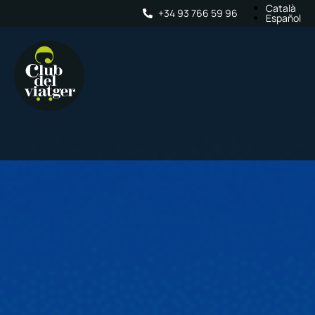
Català
+34 93 766 59 96
Español