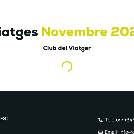
iatges
Novembre 20
Club del Viatger
VES:
Telèfon: +34
Email: info@c