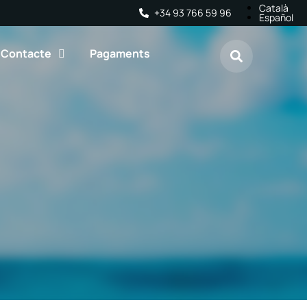
Català
+34 93 766 59 96
Español
Contacte
Pagaments