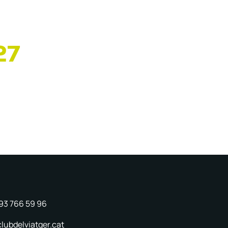
27
 93 766 59 96
lubdelviatger.cat