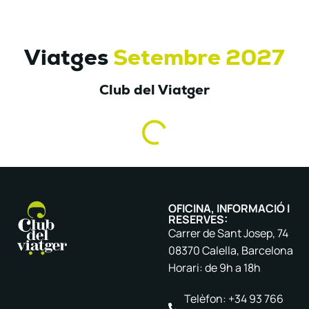
Viatges
Setembre 2027
Club del Viatger
OFICINA, INFORMACIÓ I
RESERVES:
Carrer de Sant Josep, 74
08370 Calella, Barcelona
Horari: de 9h a 18h
Telèfon: +34 93 766