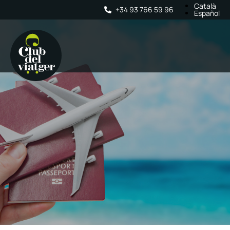
Català
+34 93 766 59 96
Español