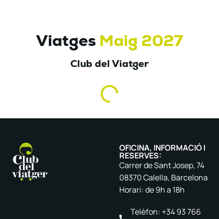
Viatges
Maig 2027
Club del Viatger
OFICINA, INFORMACIÓ I
RESERVES:
Carrer de Sant Josep, 74
08370 Calella, Barcelona
Horari: de 9h a 18h
Telèfon: +34 93 766