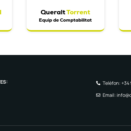
l
Queralt
Torrent
Equip de Comptabilitat
VES:
Telèfon: +34
Email: info@c