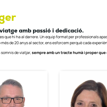
g
e
r
viatge amb passió i dedicació.
s que hi ha al darrere. Un equip format per professionals apa
b més de 20 anys al sector, ens esforcem perquè cada experiènc
s somnis de viatjar,
sempre amb un tracte humà i proper que 