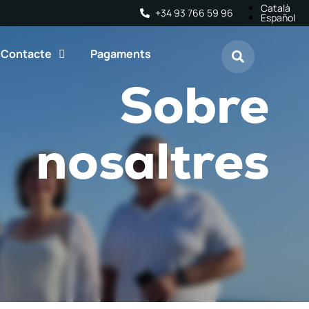
Català
+34 93 766 59 96
Español
Contacte
Pagaments
Sobre
nosaltres