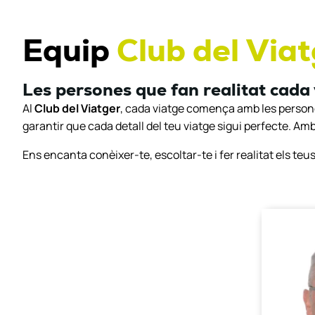
Equip
C
l
u
b
d
e
l
V
i
a
t
Les persones que fan realitat cada 
Al
Club del Viatger
, cada viatge comença amb les persone
garantir que cada detall del teu viatge sigui perfecte. Am
Ens encanta conèixer-te, escoltar-te i fer realitat els teu