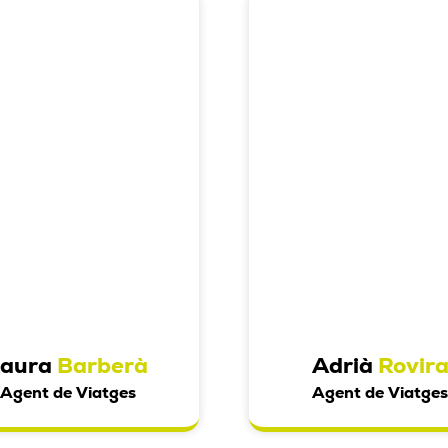
Laura
Barberà
Adrià
Rovir
Agent de Viatges
Agent de Viatge