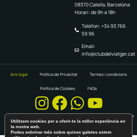
08370 Calella, Barcelona
Horari: de 9h a 18h
Telèfon: +34 93 766
59 96
Email:
info@clubdelviatger.cat
Avís legal
Política de Privacitat
Termes i condicions
Política de Cookies
FAQs
Disseny Web ·
enricgomez Studio
Utilitzem cookies per a oferir-te la millor experiència en
la nostra web.
Podeu esbrinar més sobre quines galetes estem