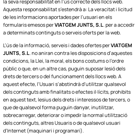
la seva responsabilitat en l’ús correcte dels llocs web.
Aquesta responsabilitat s’estendrà a: La veracitat i licitud
de les informacions aportades per l’usuari en els
formularis emesos per
VIATGEM JUNTS, S.L
. per a accedir
a determinats continguts o serveis oferts per la web.
L’ús de la informació, serveis i dades ofertes per
VIATGEM
JUNTS, S.L
. no aniran contra les disposicions d’aquestes
condicions, la Llei, la moral, els bons costums o l’ordre
públic o que, en un altre cas, puguin suposar lesió dels
drets de tercers o del funcionament dels llocs web. A
aquest efecte, l’Usuari s’abstindrà d’utilitzar qualsevol
dels continguts amb finalitats o efectes il·lícits, prohibits
en aquest text, lesius dels drets i interessos de tercers, o
que de qualsevol forma puguin danyar, inutilitzar,
sobrecarregar, deteriorar o impedir la normal utilització
dels continguts, altres Usuaris o de qualsevol usuari
d’Internet (maquinari i programari).