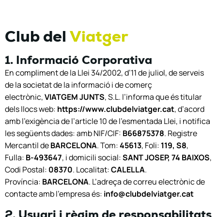
Club del
Viatger
1. Informació Corporativa
En compliment de la Llei 34/2002, d’11 de juliol, de serveis
de la societat de la informació i de comerç
electrònic,
VIATGEM JUNTS
, S.L. l’informa que és titular
dels llocs web:
https://www.clubdelviatger.cat
, d’acord
amb l’exigència de l’article 10 de l’esmentada Llei, i notifica
les següents dades: amb NIF/CIF:
B66875378
. Registre
Mercantil de
BARCELONA
. Tom:
45613
, Foli:
119, S8
,
Fulla:
B-493647
, i domicili social:
SANT JOSEP, 74 BAIXOS
,
Codi Postal:
08370
. Localitat:
CALELLA
.
Província:
BARCELONA
. L’adreça de correu electrònic de
contacte amb l’empresa és:
info@clubdelviatger.cat
2. Usuari i règim de responsabilitats