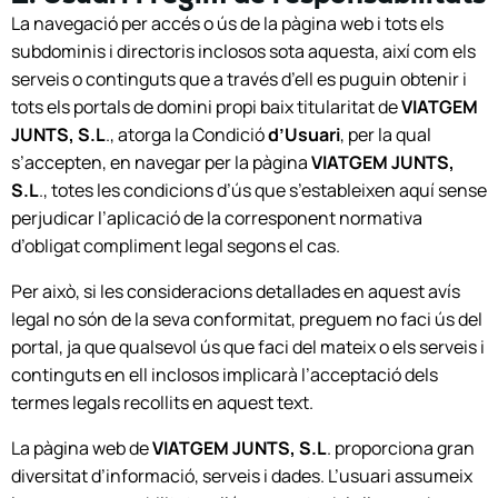
La navegació per accés o ús de la pàgina web i tots els
subdominis i directoris inclosos sota aquesta, així com els
serveis o continguts que a través d’ell es puguin obtenir i
tots els portals de domini propi baix titularitat de
VIATGEM
JUNTS, S.L
., atorga la Condició
d’Usuari
, per la qual
s’accepten, en navegar per la pàgina
VIATGEM JUNTS,
S.L
., totes les condicions d’ús que s’estableixen aquí sense
perjudicar l’aplicació de la corresponent normativa
d’obligat compliment legal segons el cas.
Per això, si les consideracions detallades en aquest avís
legal no són de la seva conformitat, preguem no faci ús del
portal, ja que qualsevol ús que faci del mateix o els serveis i
continguts en ell inclosos implicarà l’acceptació dels
termes legals recollits en aquest text.
La pàgina web de
VIATGEM JUNTS, S.L
. proporciona gran
diversitat d’informació, serveis i dades. L’usuari assumeix