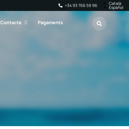
Català
+34 93 766 59 96
Español
Contacte
Pagaments