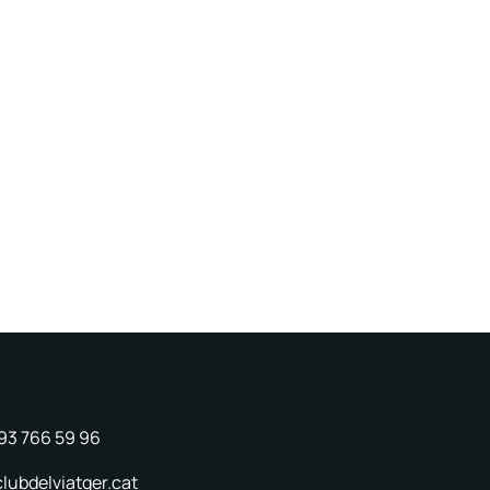
 93 766 59 96
lubdelviatger.cat