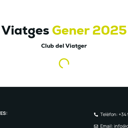
Viatges
Gener 2025
Club del Viatger
VES:
Telèfon: +34
Email: info@c