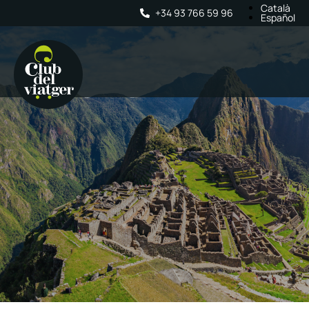
Català
+34 93 766 59 96
Español