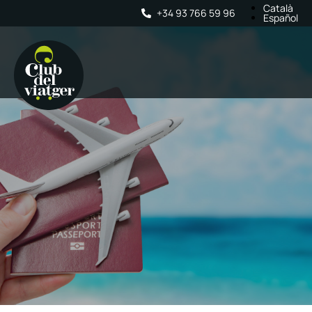
Català
+34 93 766 59 96
Español