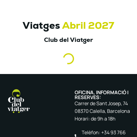
Viatges
Abril 2027
Club del Viatger
OFICINA, INFORMACIÓ I
RESERVES:
Carrer de Sant Josep, 74
08370 Calella, Barcelona
Horari: de 9h a 18h
Telèfon: +34 93 766