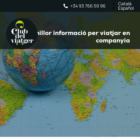
Català
+34 93 766 59 96
Español
La millor informació per viatjar en
companyia