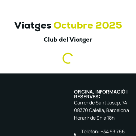
Viatges
Octubre 2025
Club del Viatger
OFICINA, INFORMACIÓ I
RESERVES:
Carrer de Sant Josep, 74
08370 Calella, Barcelona
Horari: de 9h a 18h
Telèfon: +34 93 766