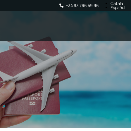
Català
+34 93 766 59 96
Español