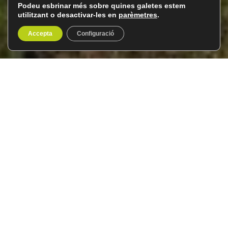
Podeu esbrinar més sobre quines galetes estem
utilitzant o desactivar-les en
parèmetres
.
Accepta
Configuració
Les joies de Romania
Del 30 de setembre al 8 d’octubre de
9 dies / 8
2026
nits
Famosa per ser l’escenari de les aventures imaginàries
del Comte Dràcula, la regió de Transsilvània és la terra
més sorprenent, bella i hipnòtica de Romania.
Des del
Club del Viatger
us proposem un viatge a
Romania
en grup, amb una serpentejant ruta que ens
portarà a recórrer els boscos profunds dels Carpats fins a