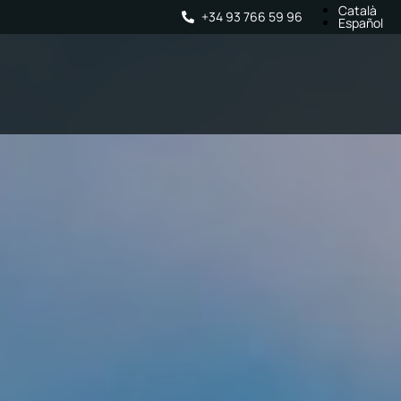
Català
+34 93 766 59 96
Español