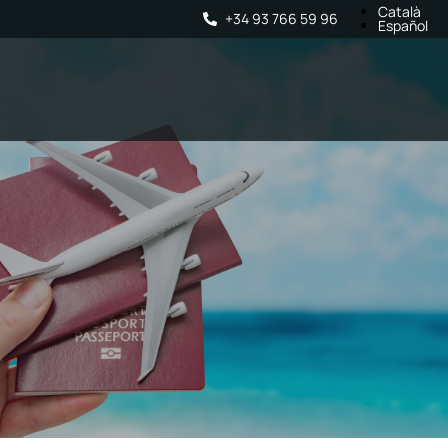
Català
+34 93 766 59 96
Español