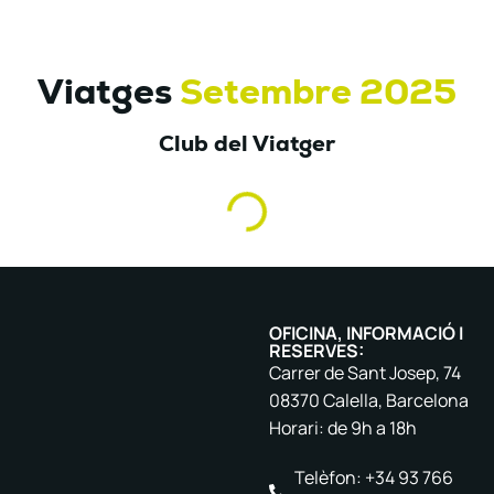
Viatges
Setembre 2025
Club del Viatger
OFICINA, INFORMACIÓ I
RESERVES:
Carrer de Sant Josep, 74
08370 Calella, Barcelona
Horari: de 9h a 18h
Telèfon: +34 93 766