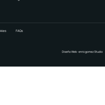
okies
FAQs
Diseño Web ·
enricgomez Studio