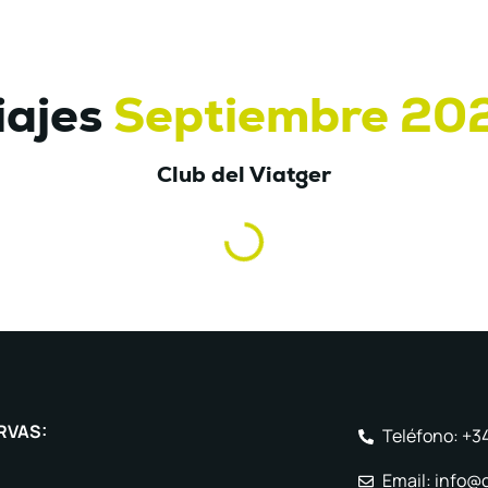
iajes
Septiembre 20
Club del Viatger
RVAS:
Teléfono: +3
Email: info@c