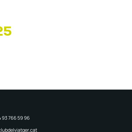
25
4 93 766 59 96
lubdelviatger.cat