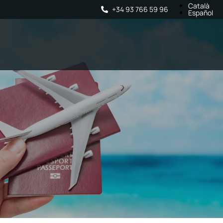
Català
+34 93 766 59 96
Español