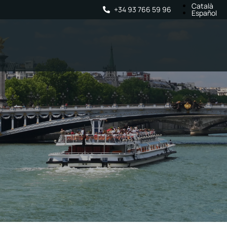
Català
+34 93 766 59 96
Español