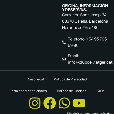
OFICINA, INFORMACIÓN
Y RESERVAS:
Carrer de Sant Josep, 74
08370 Calella, Barcelona
Horario: de 9h a 18h
Teléfono: +34 93 766
59 96
Email:
info@clubdelviatger.cat
Aviso legal
Política de Privacidad
Términos y condiciones
Política de Cookies
FAQs
Diseño Web ·
enricgomez Studio