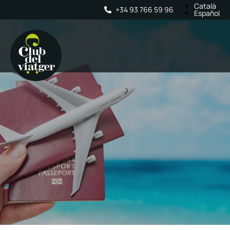
Català
+34 93 766 59 96
Español