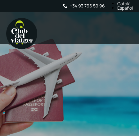
Català
+34 93 766 59 96
Español