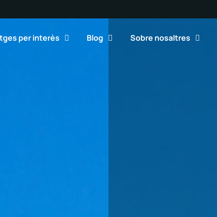
tges per interès
Blog
Sobre nosaltres