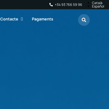
Català
+34 93 766 59 96
Español
Contacte
Pagaments