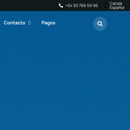
Català
+34 93 766 59 96
Español
Contacto
Pagos