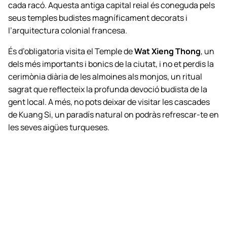
cada racó. Aquesta antiga capital reial és coneguda pels
seus temples budistes magníficament decorats i
l’arquitectura colonial francesa.
És d’obligatoria visita el Temple de
Wat Xieng Thong
, un
dels més importants i bonics de la ciutat, i no et perdis la
cerimònia diària de les almoines als monjos, un ritual
sagrat que reflecteix la profunda devoció budista de la
gent local. A més, no pots deixar de visitar les cascades
de Kuang Si, un paradís natural on podràs refrescar-te en
les seves aigües turqueses.