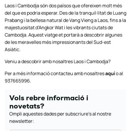
Laos i Cambodja són dos països que ofereixen molt més
del que es podria esperar. Des de la tranquil·litat de Luang
Prabang i la bellesa natural de Vang Vieng a Laos, fins a la
majestuositat d’Angkor Wat i les vibrants ciutats de
Cambodja. Aquest viatge et portarà a descobrir algunes
de les meravelles més impressionants del Sud-est
Asiàtic.
Veniu a descobrir amb nosaltres Laos i Cambodja?
Per a més informació contacteu amb nosaltres
aquí
o al
937665996.
Vols rebre informació i
novetats?
Ompli aquestes dades per subscriure’s al nostre
newsletter: