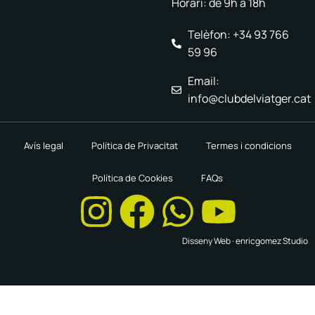
Horari: de 9h a 18h
Telèfon: +34 93 766
59 96
Email:
info@clubdelviatger.cat
Avís legal
Política de Privacitat
Termes i condicions
Política de Cookies
FAQs
Disseny Web ·
enricgomez Studio