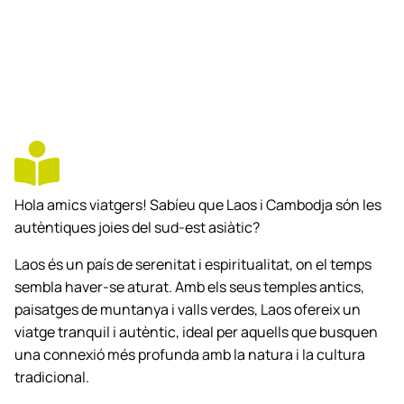
Hola amics viatgers! Sabíeu que Laos i Cambodja són les
autèntiques joies del sud-est asiàtic?
Laos és un país de serenitat i espiritualitat, on el temps
sembla haver-se aturat. Amb els seus temples antics,
paisatges de muntanya i valls verdes, Laos ofereix un
viatge tranquil i autèntic, ideal per aquells que busquen
una connexió més profunda amb la natura i la cultura
tradicional.