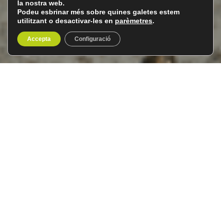
la nostra web.
Podeu esbrinar més sobre quines galetes estem
utilitzant o desactivar-les en
parèmetres
.
Accepta
Configuració
Xina
Del 8 al 23 de setembre de 2026
16 dies / 15 nits
La
Xina
és probablement
la civilització viva més antiga
del món
. Va ser un puntal de saviesa a l’antiguitat i de la
seva ciència van néixer l’escriptura, el paper i la
impremta. També, la pólvora, la brúixola o la seda. I és que
el món no es podria entendre sense la Xina i les seves
múltiples aportacions.