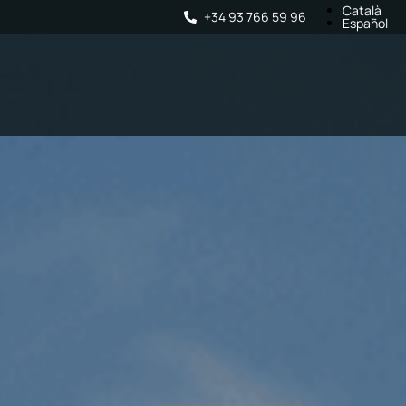
Català
+34 93 766 59 96
Español