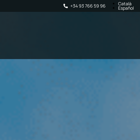
Català
+34 93 766 59 96
Español