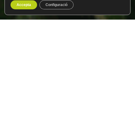
Accepta
Configuració
Vietnam, un tresor
amagat
Del 17 d’abril al 2 de maig de 2027
16 dies / 15 nits
El
Club del Viatger
us convida a un viatge al Vietnam ja
“Clàssic”
dissenyat per captivar-vos des del primer
moment i acompanyar-vos, amb totes les comoditats,
des del sud fins al serè nord del país.
En primer lloc, començareu a
Ho Chi Minh
. Una ciutat
plena d’història, contrastos i records que conviuen amb
la vitalitat dels seus mercats i cafès tradicionals.