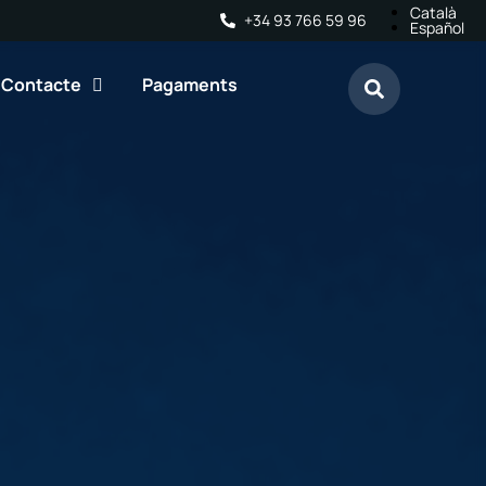
Català
+34 93 766 59 96
Español
Contacte
Pagaments