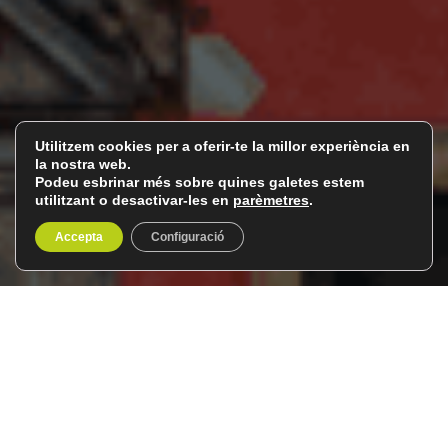
Utilitzem cookies per a oferir-te la millor experiència en
la nostra web.
Podeu esbrinar més sobre quines galetes estem
utilitzant o desactivar-les en
parèmetres
.
Accepta
Configuració
Sud de Suècia
Del 15 al 22 de juliol de 2026
8 dies / 7 nits
Des del
Club del Viatger
, us convidem a un
viatge al sud