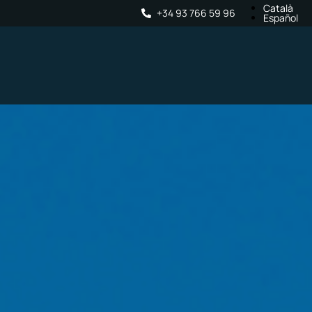
Català
+34 93 766 59 96
Español