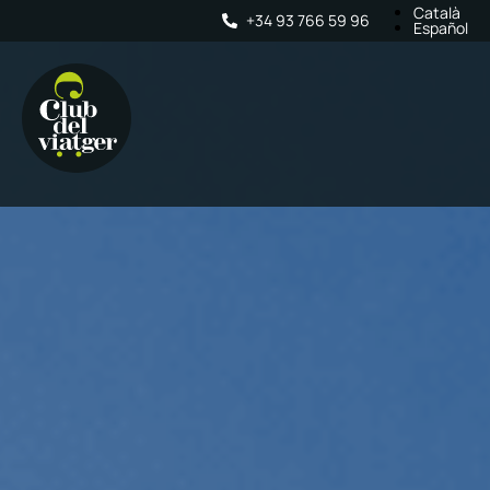
Català
+34 93 766 59 96
Español