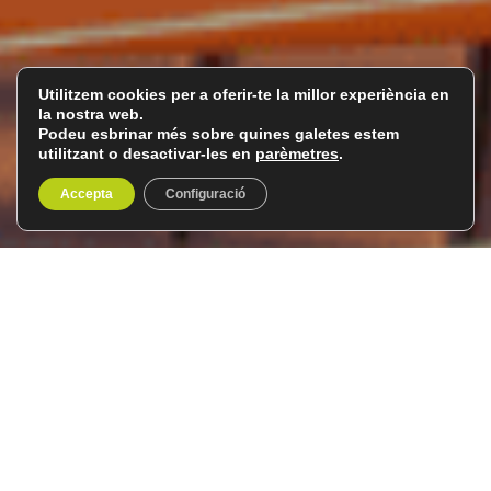
Utilitzem cookies per a oferir-te la millor experiència en
la nostra web.
Podeu esbrinar més sobre quines galetes estem
utilitzant o desactivar-les en
parèmetres
.
Accepta
Configuració
Austràlia, terra de
cangurs
Del 7 al 22 d’abril de 2027
16 dies / 15 nits
Una vegada més anem a l’altra banda del planeta, a
Austràlia, per gaudir d’un
viatge organitzat a Austràlia