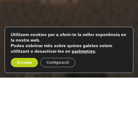
Utilitzem cookies per a oferir-te la millor experiència en
la nostra web.
Podeu esbrinar més sobre quines galetes estem
utilitzant o desactivar-les en
parèmetres
.
Accepta
Configuració
La Traviata a l’Arena de
Verona
Del 26 al 29 de juny de 2026
4 dies / 3 nits
El
viatge d’òpera a l’Arena de Verona
del
Club del