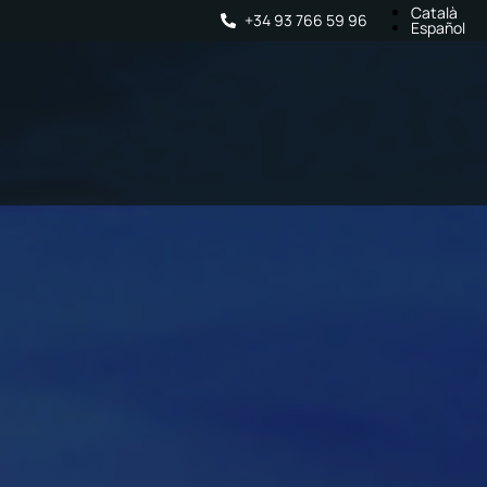
Català
+34 93 766 59 96
Español