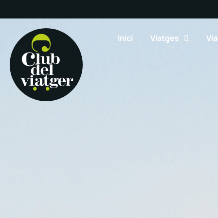
Inici
Viatges
Via