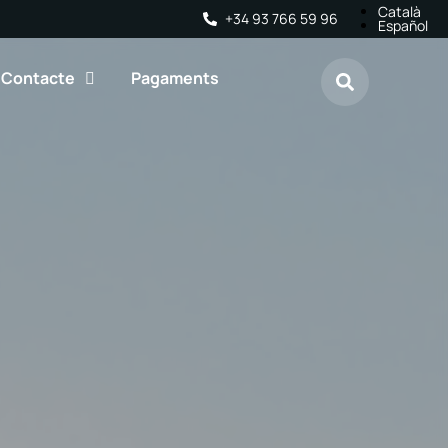
Català
+34 93 766 59 96
Español
Contacte
Pagaments