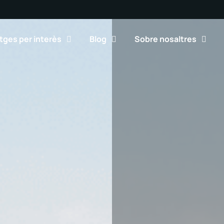
tges per interès
Blog
Sobre nosaltres