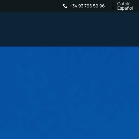
Català
+34 93 766 59 96
Español