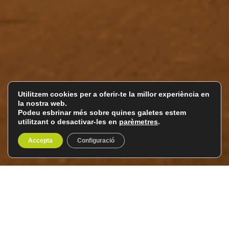
Utilitzem cookies per a oferir-te la millor experiència en
la nostra web.
Podeu esbrinar més sobre quines galetes estem
utilitzant o desactivar-les en
parèmetres
.
Accepta
Configuració
Madagascar
De l'11 al 27 de maig de 2027
17 dies / 16 nits