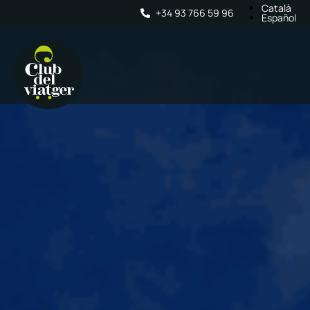
Català
+34 93 766 59 96
Español