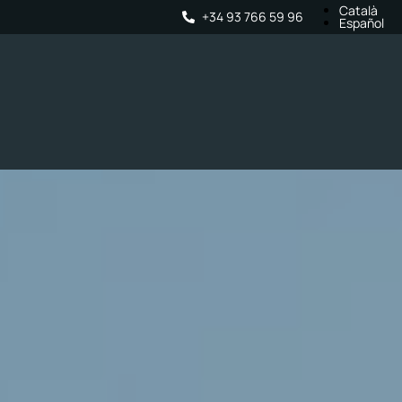
Català
+34 93 766 59 96
Español