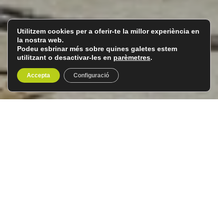
Utilitzem cookies per a oferir-te la millor experiència en
la nostra web.
Podeu esbrinar més sobre quines galetes estem
utilitzant o desactivar-les en
parèmetres
.
Accepta
Configuració
Creta, l’Illa del Minotaure
De l’1 al 6 d’octubre de 2026
6 dies/5 nits
Creta
és la més gran de les illes gregues i una de les
destinacions històriques i culturals més riques de la
Mediterrània.