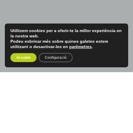
Utilitzem cookies per a oferir-te la millor experiència en
la nostra web.
Podeu esbrinar més sobre quines galetes estem
utilitzant o desactivar-les en
parèmetres
.
Accepta
Configuració
Terra Santa
De l'1 al 6 de juny
6 dies / 5 nits
El
Club del Viatger
us proposa un viatge de reflexió i
descobriment a Terra Santa per entendre l’Orient Mitjà,