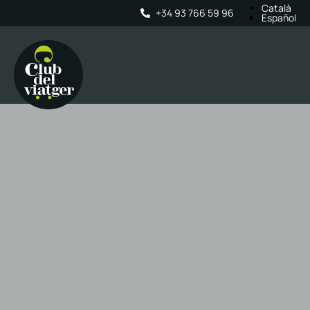
Català
+34 93 766 59 96
Español