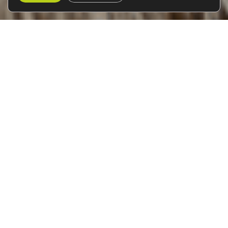
Kenya i vol en globus pel
Masai Mara
Del 20 al 29 de gener de 2027
10 dies / 9 nits
Descobreix
Kenya
, un país que captura l’essència més
pura d’Àfrica amb els seus paisatges infinits, la seva
fauna salvatge i una cultura fascinant. En aquesta
aventura inoblidable viurem l’autèntica
màgia dels
safaris
. També, explorarem els parcs més
impressionants del país i ens deixarem seduir per postes
de sol que il·luminen la sabana en tons daurats. En
aquest viatge de safari per Kenya, podrem gaudir de la
vida salvatge en la seva màxima esplendor.