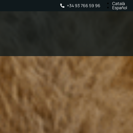
Català
+34 93 766 59 96
Español