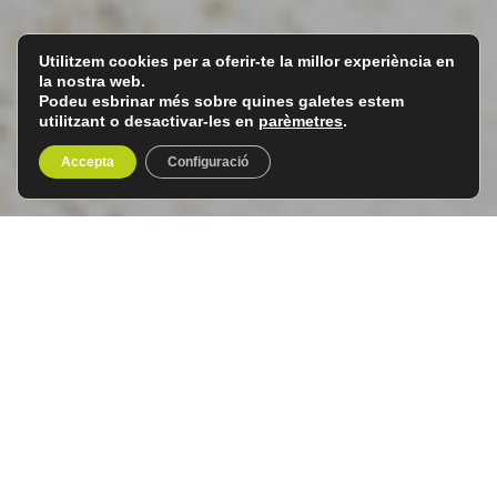
Utilitzem cookies per a oferir-te la millor experiència en
la nostra web.
Podeu esbrinar més sobre quines galetes estem
utilitzant o desactivar-les en
parèmetres
.
Accepta
Configuració
Vaixell postal per la costa
Noruega
Del 8 al 16 de setembre de 2026
9 dies / 8 nits
En aquest
viatge per la costa Noruega
gaudirem de:
La ruta en tren d’Oslo a Bergen, una de les més