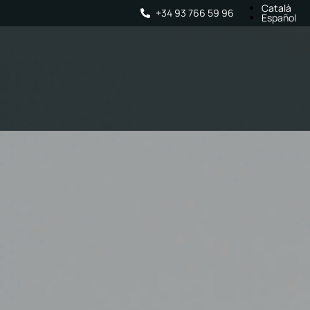
Català
+34 93 766 59 96
Español