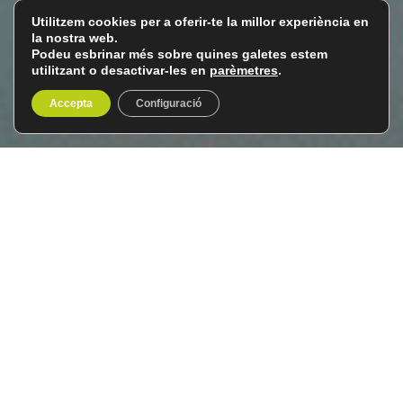
Utilitzem cookies per a oferir-te la millor experiència en
la nostra web.
Podeu esbrinar més sobre quines galetes estem
utilitzant o desactivar-les en
parèmetres
.
Accepta
Configuració
Eslovènia i Ístria
De l’1 al 9 de maig de 2027
9 dies / 8 nits
Gaudir d’Eslovènia i Ístria en grup és
obrir la porta a una
experiència única
.
Eslovènia
, per una banda, és una
terra abraçada per
altes i verdes muntanyes
. Un tresor històric i natural on
el blau del mar, el daurat de les roques marineres, els