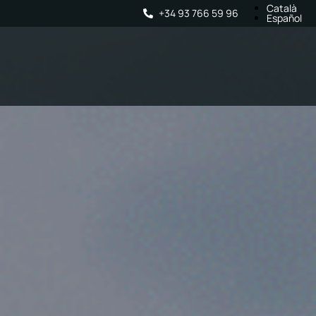
Català
+34 93 766 59 96
Español