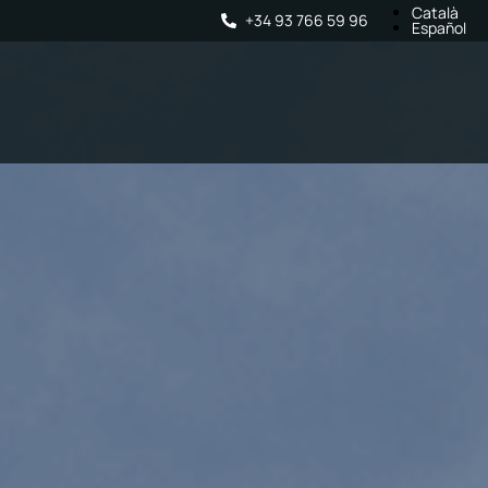
Català
+34 93 766 59 96
Español