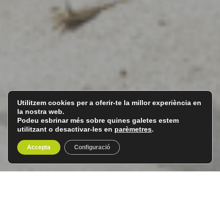
Utilitzem cookies per a oferir-te la millor experiència en
la nostra web.
Podeu esbrinar més sobre quines galetes estem
utilitzant o desactivar-les en
parèmetres
.
Accepta
Configuració
Dubai i Abu Dhabi