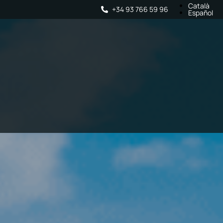
Català
+34 93 766 59 96
Español