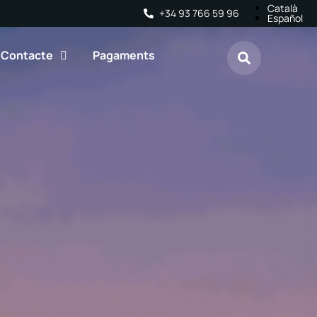
Català
+34 93 766 59 96
Español
Contacte
Pagaments