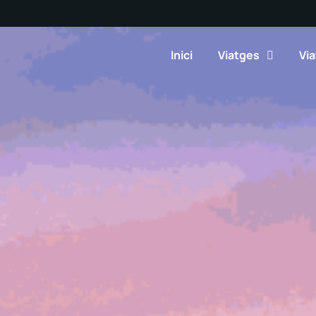
Inici
Viatges
Via