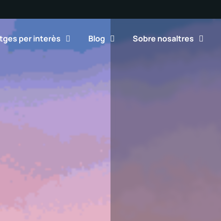
tges per interès
Blog
Sobre nosaltres