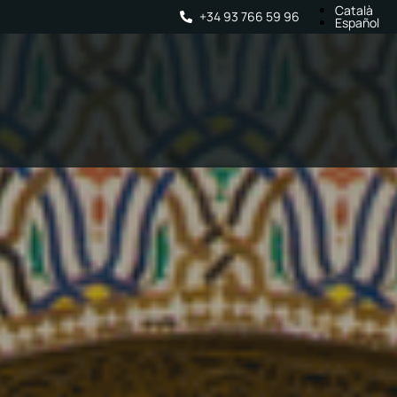
Català
+34 93 766 59 96
Español