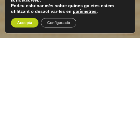
la nostra web.
Podeu esbrinar més sobre quines galetes estem
utilitzant o desactivar-les en
parèmetres
.
Accepta
Configuració
Marroc, país de
contrastos
Del 3 al 10 de febrer de 2026
8 dies / 7 nits
Marroc és un país captivador, on s’alcen majestuosos
minarets, els socs s’omplen d’olors de diferents espècies
exòtiques i les altíssimes muntanyes donen pas als oasis
de palmeres i a les dunes del desert. Cada racó revela
una combinació única de cultures i tradicions que
enriqueixen l’ànima del viatger.