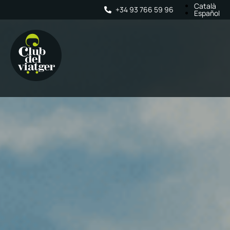
Català
+34 93 766 59 96
Español