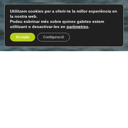
Utilitzem cookies per a oferir-te la millor experiència en
la nostra web.
Podeu esbrinar més sobre quines galetes estem
utilitzant o desactivar-les en
parèmetres
.
Accepta
Configuració
Sud de Finlàndia, terra de
llacs
Del 10 al 17 d’agost de 2026
8 dies / 7 nits
Aquest estiu el
Club del Viatger
us convida a fer un
viatge al
Sud de Finlàndia
i la
Regió dels Llacs
.
Ens endinsarem en la màgia de l’estiu finlandès amb un