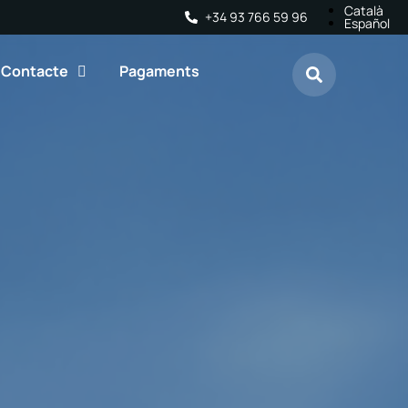
Català
+34 93 766 59 96
Español
Contacte
Pagaments