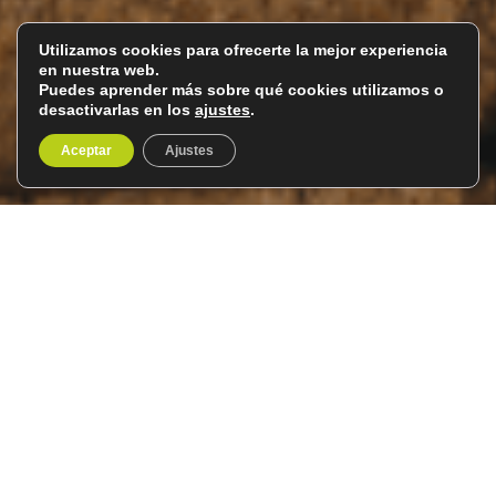
Utilizamos cookies para ofrecerte la mejor experiencia
en nuestra web.
Puedes aprender más sobre qué cookies utilizamos o
desactivarlas en los
ajustes
.
Aceptar
Ajustes
Escapada a Madrid con
musical
Del 6 al 9 de abril de 2027
4 días / 3 noches
Madrid no es solo la ciudad más grande de la Península
Ibérica, sino también un
polo imprescindible en la
cultura, las artes y la economía
.