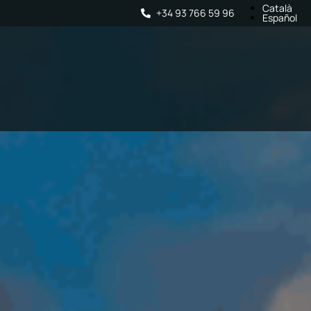
Català
+34 93 766 59 96
Español