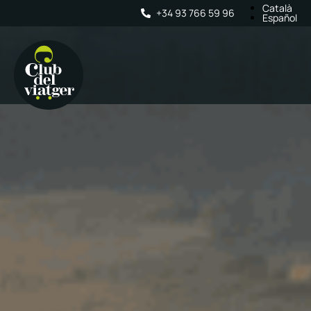
Català
+34 93 766 59 96
Español