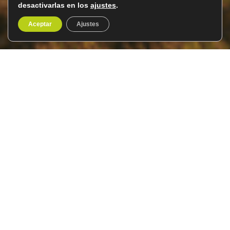
desactivarlas en los
ajustes
.
Aceptar
Ajustes
La Toscana
Del 29 de marzo al 4 de abril de
7 días/6
2027
noches
Desde
Club del Viatger
os proponemos un
viaje a la
Toscana
para descubrir su esencia más auténtica. Una
tierra donde el paisaje, el arte y la gastronomía se
combinan de manera única. Desde
Florencia
, cuna del
Renacimiento, hasta las suaves colinas del Chianti y los
paisajes icónicos del
Val d’Orcia
. Este recorrido nos
permitirá adentrarnos en una de las regiones más