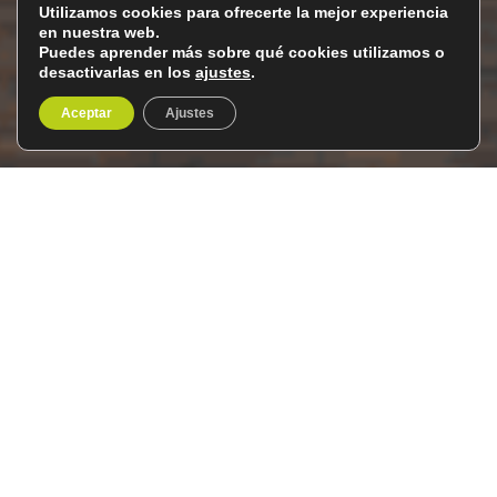
Utilizamos cookies para ofrecerte la mejor experiencia
en nuestra web.
Puedes aprender más sobre qué cookies utilizamos o
desactivarlas en los
ajustes
.
Aceptar
Ajustes
Lisboa y la región del
Alentejo
Del 5 al 10 de noviembre de 2026
6 días / 5 noches
Desde el
Club del Viatger
os proponemos un viaje a
Lisboa de seis días en Portugal que nos llevará desde la
vibrante capital hasta la serena belleza del Alentejo.
Comenzaremos explorando Lisboa, paseando por sus