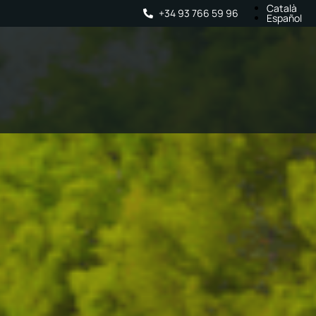
Català
+34 93 766 59 96
Español