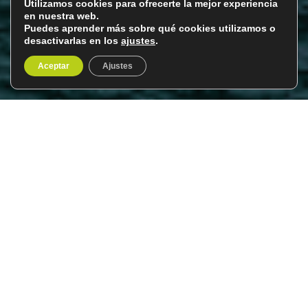
Utilizamos cookies para ofrecerte la mejor experiencia
en nuestra web.
Puedes aprender más sobre qué cookies utilizamos o
desactivarlas en los
ajustes
.
Aceptar
Ajustes
Las Islas Feroe
Del 1 al 8 de julio de 2026
8 días / 7 noches
Todavía bastante desconocidas para el turismo, en este
viaje a las Islas Feroe descubriremos un paraíso para los
amantes de la naturaleza y de las aves marinas.
A medio camino entre Noruega e
Islandia
y cerca de la
costa norte de Escocia, emergen las Islas Feroe en el
océano Atlántico Norte. Son un pequeño archipiélago de