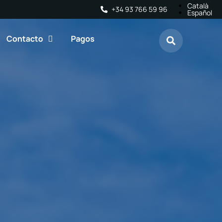
Català
+34 93 766 59 96
Español
Contacto
Pagos