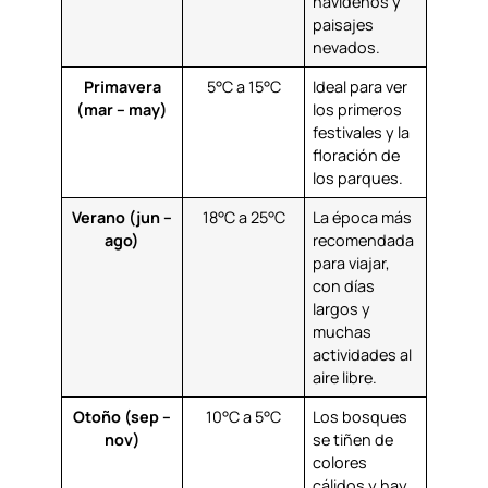
navideños y
paisajes
nevados.
Primavera
5°C a 15°C
Ideal para ver
(mar – may)
los primeros
festivales y la
floración de
los parques.
Verano (jun –
18°C a 25°C
La época más
ago)
recomendada
para viajar,
con días
largos y
muchas
actividades al
aire libre.
Otoño (sep –
10°C a 5°C
Los bosques
nov)
se tiñen de
colores
cálidos y hay