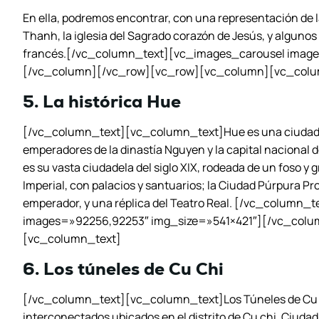
En ella, podremos encontrar, con una representación de 
Thanh, la iglesia del Sagrado corazón de Jesús, y algunos d
francés.[/vc_column_text][vc_images_carousel imag
[/vc_column][/vc_row][vc_row][vc_column][vc_colu
5. La histórica Hue
[/vc_column_text][vc_column_text]Hue es una ciudad d
emperadores de la dinastía Nguyen y la capital nacional 
es su vasta ciudadela del siglo XIX, rodeada de un foso y
Imperial, con palacios y santuarios; la Ciudad Púrpura Pro
emperador, y una réplica del Teatro Real. [/vc_column
images=»92256,92253″ img_size=»541×421″][/vc_col
[vc_column_text]
6. Los túneles de Cu Chi
[/vc_column_text][vc_column_text]Los Túneles de Cu C
interconectados ubicados en el distrito de Cu chi, Ciuda