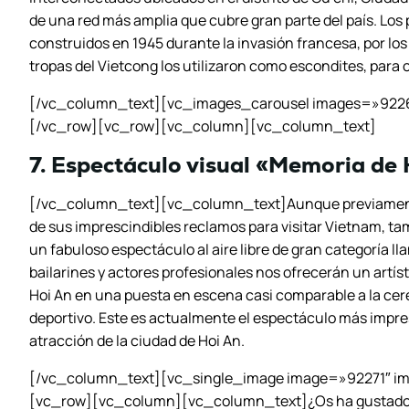
de una red más amplia que cubre gran parte del país. Los
construidos en 1945 durante la invasión francesa, por lo
tropas del Vietcong los utilizaron como escondites, para
[/vc_column_text][vc_images_carousel images=»9226
[/vc_row][vc_row][vc_column][vc_column_text]
7. Espectáculo visual «Memoria de
[/vc_column_text][vc_column_text]Aunque previament
de sus imprescindibles reclamos para visitar Vietnam, 
un fabuloso espectáculo al aire libre de gran categoría 
bailarines y actores profesionales nos ofrecerán un artíst
Hoi An en una puesta en escena casi comparable a la ce
deportivo. Este es actualmente el espectáculo más impre
atracción de la ciudad de Hoi An.
[/vc_column_text][vc_single_image image=»92271″ i
[vc_row][vc_column][vc_column_text]¿Os ha gustado e