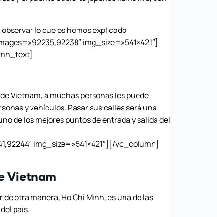
 observar lo que os hemos explicado
images=»92235,92238″ img_size=»541×421″]
mn_text]
 de Vietnam, a muchas personas les puede
rsonas y vehículos. Pasar sus calles será una
uno de los mejores puntos de entrada y salida del
1,92244″ img_size=»541×421″][/vc_column]
de Vietnam
e otra manera, Ho Chi Minh, es una de las
del país.