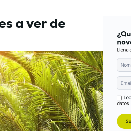
es a ver de
¿Qui
nov
Llena 
Leo
datos
Su