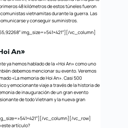
 primeros 48 kilómetros de estos túneles fueron
s comunistas vietnamitas durante la guerra. Las
 comunicarse y conseguir suministros.
5,92268″ img_size=»541×421″][/vc_column]
 Hoi An»
e ya hemos hablado de la «Hoi An» como uno
también debemos mencionar su evento. Veremos
llamado «La memoria de Hoi An». Casi 500
ico y emocionante viaje a través de la historia de
remonia de inauguración de un gran evento
sionante de todo Vietnam y la nueva gran
mg_size=»541×421″][/vc_column][/vc_row]
ste artículo?