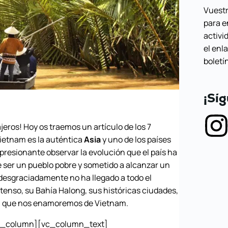
Vuestr
para e
activi
el enl
boletí
¡Sí
os! Hoy os traemos un artículo de los 7
Vietnam es la auténtica
Asia
y uno de los países
mpresionante observar la evolución que el país ha
e ser un pueblo pobre y sometido a alcanzar un
desgraciadamente no ha llegado a todo el
intenso, su Bahía Halong, sus históricas ciudades,
rán que nos enamoremos de Vietnam.
c_column][vc_column_text]