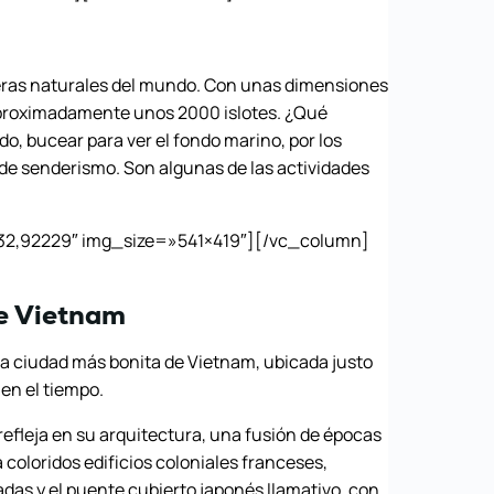
as naturales del mundo. Con unas dimensiones
aproximadamente unos 2000 islotes. ¿Qué
o, bucear para ver el fondo marino, por los
 de senderismo. Son algunas de las actividades
2,92229″ img_size=»541×419″][/vc_column]
de Vietnam
 ciudad más bonita de Vietnam, ubicada justo
 en el tiempo.
 refleja en su arquitectura, una fusión de épocas
 coloridos edificios coloniales franceses,
as y el puente cubierto japonés llamativo, con