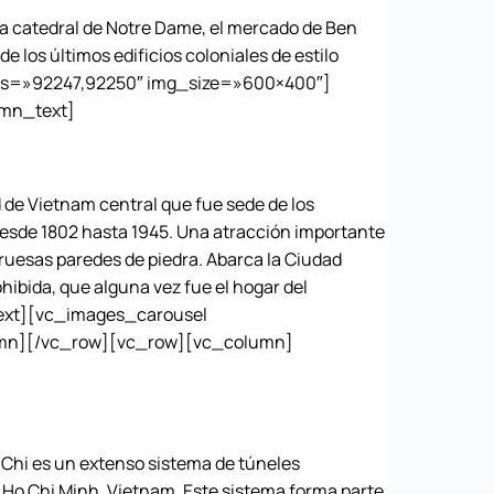
la catedral de Notre Dame, el mercado de Ben
e los últimos edificios coloniales de estilo
es=»92247,92250″ img_size=»600×400″]
mn_text]
e Vietnam central que fue sede de los
desde 1802 hasta 1945. Una atracción importante
 gruesas paredes de piedra. Abarca la Ciudad
hibida, que alguna vez fue el hogar del
_text][vc_images_carousel
umn][/vc_row][vc_row][vc_column]
hi es un extenso sistema de túneles
d Ho Chi Minh, Vietnam. Este sistema forma parte