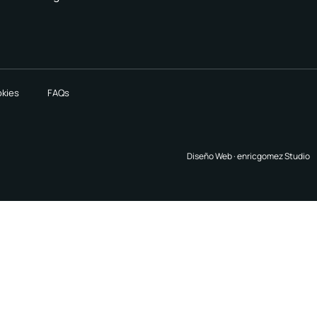
okies
FAQs
Diseño Web ·
enricgomez Studio