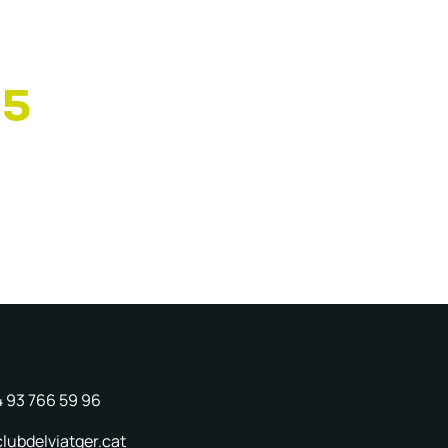
25
4 93 766 59 96
lubdelviatger.cat